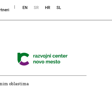
|
EN
SR
HR
SL
rtneri
čnim oblastima