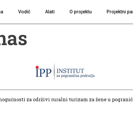
na
Vodič
Alati
O projektu
Projektni pa
nas
ogućnosti za održivi ruralni turizam za žene u pograni