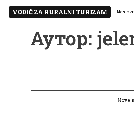
VODIČ ZA RURALNI TURIZAM
Naslov
Аутор:
jele
Nove m